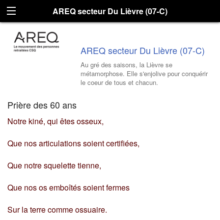
AREQ secteur Du Lièvre (07-C)
AREQ secteur Du Lièvre (07-C)
Au gré des saisons, la Lièvre se
métamorphose. Elle s'enjolive pour conquérir
le coeur de tous et chacun.
Prière des 60 ans
Notre kiné, qui êtes osseux,
Que nos articulations soient certifiées,
Que notre squelette tienne,
Que nos os emboîtés soient fermes
Sur la terre comme ossuaire.