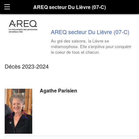
AREQ secteur Du Lièvre (07-C)
AREQ secteur Du Lièvre (07-C)
Au gré des saisons, la Lièvre se
métamorphose. Elle s'enjolive pour conquérir
le coeur de tous et chacun.
Décès 2023-2024
Agathe Parisien